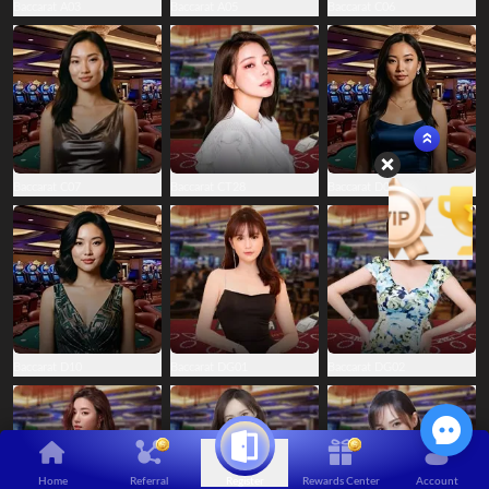
Baccarat A03
Baccarat A05
Baccarat C06
Baccarat C07
Baccarat CT28
Baccarat D05
Baccarat D10
Baccarat DG01
Baccarat DG02
Home
Referral
Rewards Center
Account
Register