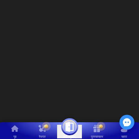
गृह
रेफरल
पुरस्कारहरू
खाता
दर्ता गर्नुहोस्