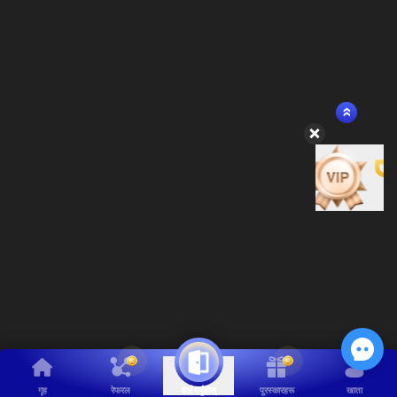
गृह
रेफरल
पुरस्कारहरू
खाता
दर्ता गर्नुहोस्