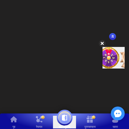
गृह
रेफरल
पुरस्कारहरू
खाता
दर्ता गर्नुहोस्